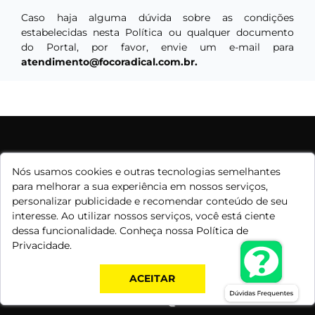
Caso haja alguma dúvida sobre as condições
estabelecidas nesta Política ou qualquer documento
do Portal, por favor, envie um e-mail para
atendimento@focoradical.com.br
.
Entre em contato!
Nós usamos cookies e outras tecnologias semelhantes
para melhorar a sua experiência em nossos serviços,
Whatsapp:
(41) 99683-7100
personalizar publicidade e recomendar conteúdo de seu
interesse. Ao utilizar nossos serviços, você está ciente
E-mail:
eder09.luiz@gmail.com
dessa funcionalidade. Conheça nossa
Política de
Instagram: @eder.fotografo41
Privacidade.
Loja por:
ACEITAR